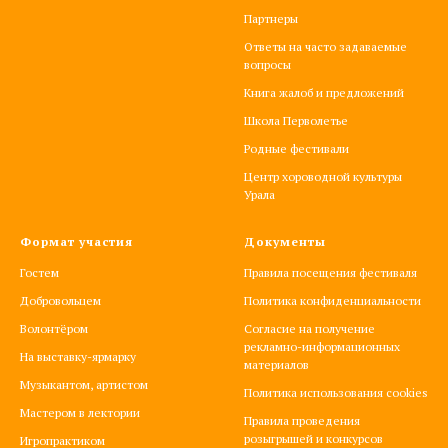
Партнеры
Ответы на часто задаваемые
вопросы
Книга жалоб и предложений
Школа Перволетье
Родные фестивали
Центр хороводной культуры
Урала
Формат участия
Документы
Гостем
Правила посещения фестиваля
Добровольцем
Политика конфиденциальности
Волонтёром
Согласие на получение
рекламно-информационных
На выставку-ярмарку
материалов
Музыкантом, артистом
Политика использования cookies
Мастером в лектории
Правила проведения
розыгрышей и конкурсов
Игропрактиком