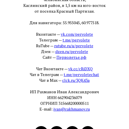
Каслинский район, в 1,5 км на юго-восток
от поселка Красный Партизан.
Для навигатора: 55.955045, 60.977518.
Вконтакте —
vk.com/pervolete
Телеграм —
t.me/pervolete
RuTube —
rutube.ru/u/pervolete
Дзен —
dzen.ru/pervolete
Сайт —
Перволетье.рф
Чат Вконтакте —
vk.cc/cRiDXQ
Чат в Телеграм —
t.me/pervoletechat
Чат в Max —
clck.ru/3QK43a
ИП Рахманов Иван Александрович
ИНН 662904236079
ОГРНИП 315668200000511
E-mail:
ivan@rakhmanov.ru