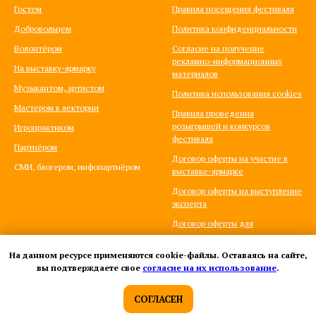
Гостем
Правила посещения фестиваля
Добровольцем
Политика конфиденциальности
Волонтёром
Согласие на получение
рекламно-информационных
На выставку-ярмарку
материалов
Музыкантом, артистом
Политика использования cookies
Мастером в лектории
Правила проведения
розыгрышей и конкурсов
Игропрактиком
фестиваля
Партнёром
Договор оферты на участие в
СМИ, блогером, инфопартнёром
выставке-ярмарке
Договор оферты на выступление
эксперта
Договор оферты для
игропрактиков
На данном ресурсе применяются cookie-файлы. Оставаясь на сайте,
вы подтверждаете свое
согласие на их использование
.
СОГЛАСЕН