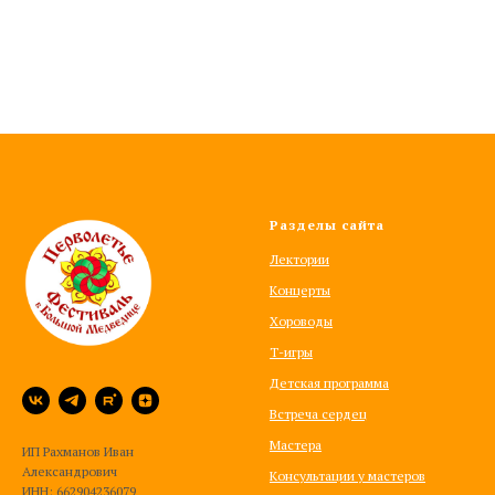
Разделы сайта
Лектории
Концерты
Хороводы
Т-игры
Детская программа
Встреча сердец
Мастера
ИП Рахманов Иван
Александрович
Консультации у мастеров
ИНН: 662904236079