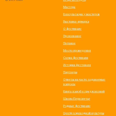
Мастера
Консультации у мастеров
Выставка-ярмарка
О фестивале
Проживание
Питание
Место проведения
Схема фестиваля
История фестиваля
Партнеры
Ответы на часто задаваемые
вопросы
Книга жалоб и предложений
Школа Перволетье
Родные фестивали
Центр хороводной культуры