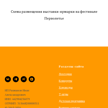
Схема размещения выставки-ярмарки на фестивале
Перволетье
Разделы сайта
Лектории
Концерты
Хороводы
ИП Рахманов Иван
Т-игры
Александрович
ИНН: 662904236079
Детская программа
ОГРНИП: 315668200000511
© 2015-2026
Встреча сердец