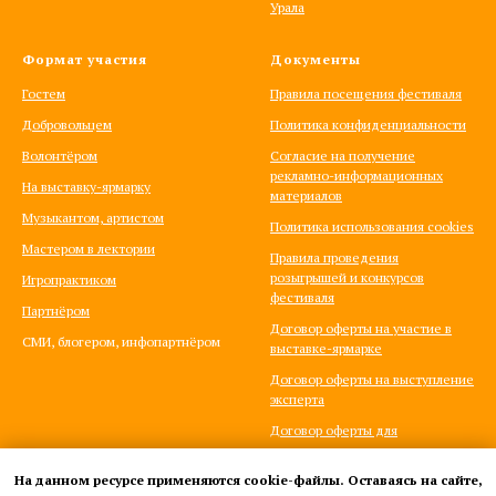
Урала
Формат участия
Документы
Гостем
Правила посещения фестиваля
Добровольцем
Политика конфиденциальности
Волонтёром
Согласие на получение
рекламно-информационных
На выставку-ярмарку
материалов
Музыкантом, артистом
Политика использования cookies
Мастером в лектории
Правила проведения
розыгрышей и конкурсов
Игропрактиком
фестиваля
Партнёром
Договор оферты на участие в
СМИ, блогером, инфопартнёром
выставке-ярмарке
Договор оферты на выступление
эксперта
Договор оферты для
игропрактиков
На данном ресурсе применяются cookie-файлы. Оставаясь на сайте,