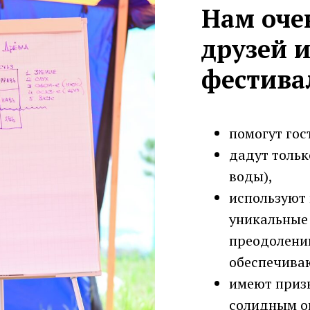
Нам оче
друзей 
фестива
помогут гос
дадут тольк
воды),
используют 
уникальные
преодолени
обеспечива
имеют приз
солидным о