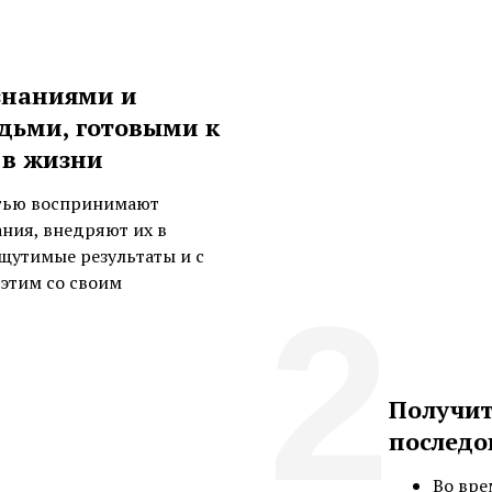
знаниями и
дьми, готовыми к
 в жизни
тью воспринимают
ния, внедряют их в
щутимые результаты и с
этим со своим
2
Получит
последо
Во вре