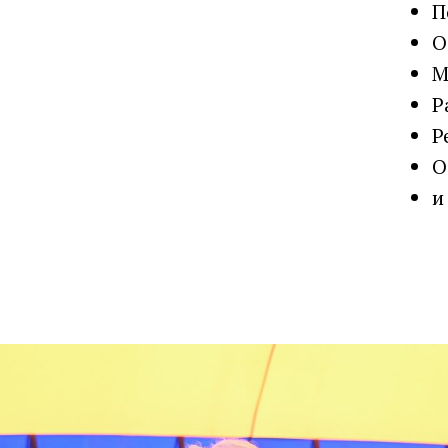
П
О
М
Р
Р
О
и