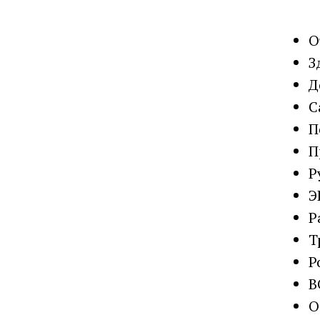
О
З
Д
С
П
П
Р
Э
Р
Т
Р
В
О