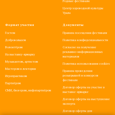
Родные фестивали
Центр хороводной культуры
Урала
Формат участия
Документы
Гостем
Правила посещения фестиваля
Добровольцем
Политика конфиденциальности
Волонтёром
Согласие на получение
рекламно-информационных
На выставку-ярмарку
материалов
Музыкантом, артистом
Политика использования cookies
Мастером в лектории
Правила проведения
розыгрышей и конкурсов
Игропрактиком
фестиваля
Партнёром
Договор оферты на участие в
СМИ, блогером, инфопартнёром
выставке-ярмарке
Договор оферты на выступление
эксперта
Договор оферты для