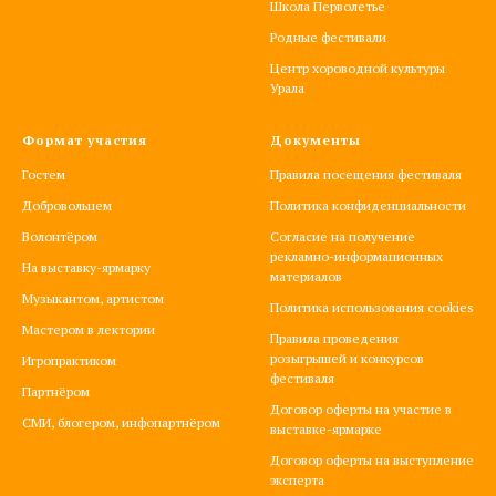
Школа Перволетье
Родные фестивали
Центр хороводной культуры
Урала
Формат участия
Документы
Гостем
Правила посещения фестиваля
Добровольцем
Политика конфиденциальности
Волонтёром
Согласие на получение
рекламно-информационных
На выставку-ярмарку
материалов
Музыкантом, артистом
Политика использования cookies
Мастером в лектории
Правила проведения
розыгрышей и конкурсов
Игропрактиком
фестиваля
Партнёром
Договор оферты на участие в
СМИ, блогером, инфопартнёром
выставке-ярмарке
Договор оферты на выступление
эксперта