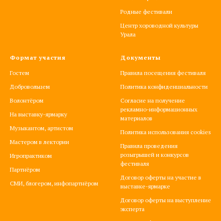
Родные фестивали
Центр хороводной культуры
Урала
Формат участия
Документы
Гостем
Правила посещения фестиваля
Добровольцем
Политика конфиденциальности
Волонтёром
Согласие на получение
рекламно-информационных
На выставку-ярмарку
материалов
Музыкантом, артистом
Политика использования cookies
Мастером в лектории
Правила проведения
розыгрышей и конкурсов
Игропрактиком
фестиваля
Партнёром
Договор оферты на участие в
СМИ, блогером, инфопартнёром
выставке-ярмарке
Договор оферты на выступление
эксперта