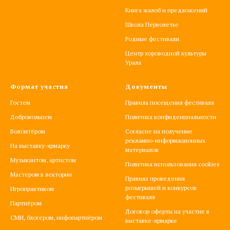
Книга жалоб и предложений
Школа Перволетье
Родные фестивали
Центр хороводной культуры
Урала
Формат участия
Документы
Гостем
Правила посещения фестиваля
Добровольцем
Политика конфиденциальности
Волонтёром
Согласие на получение
рекламно-информационных
На выставку-ярмарку
материалов
Музыкантом, артистом
Политика использования cookies
Мастером в лектории
Правила проведения
розыгрышей и конкурсов
Игропрактиком
фестиваля
Партнёром
Договор оферты на участие в
СМИ, блогером, инфопартнёром
выставке-ярмарке