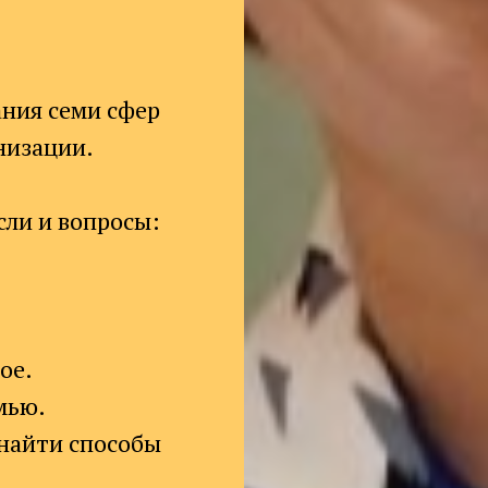
ания семи сфер
низации.
сли и вопросы:
ое.
мью.
 найти способы