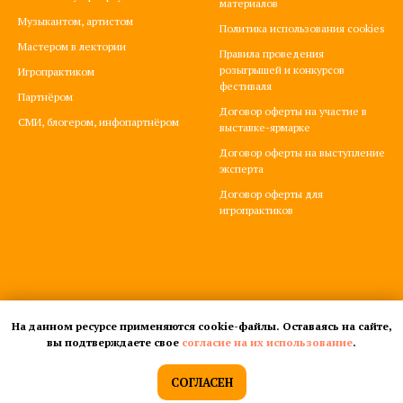
материалов
Музыкантом, артистом
Политика использования cookies
Мастером в лектории
Правила проведения
розыгрышей и конкурсов
Игропрактиком
фестиваля
Партнёром
Договор оферты на участие в
СМИ, блогером, инфопартнёром
выставке-ярмарке
Договор оферты на выступление
эксперта
Договор оферты для
игропрактиков
На данном ресурсе применяются cookie-файлы. Оставаясь на сайте,
вы подтверждаете свое
согласие на их использование
.
СОГЛАСЕН