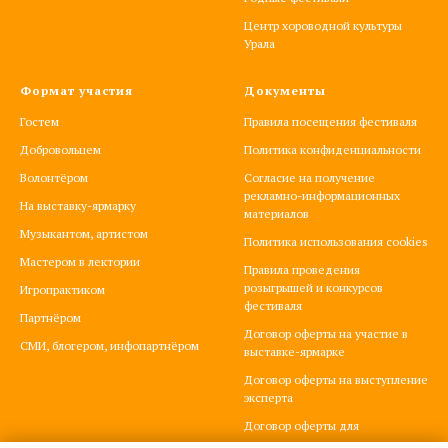
Центр хороводной культуры
Урала
Формат участия
Документы
Гостем
Правила посещения фестиваля
Добровольцем
Политика конфиденциальности
Волонтёром
Согласие на получение
рекламно-информационных
На выставку-ярмарку
материалов
Музыкантом, артистом
Политика использования cookies
Мастером в лектории
Правила проведения
розыгрышей и конкурсов
Игропрактиком
фестиваля
Партнёром
Договор оферты на участие в
СМИ, блогером, инфопартнёром
выставке-ярмарке
Договор оферты на выступление
эксперта
Договор оферты для
игропрактиков