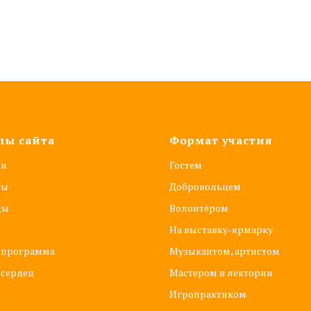
лы сайта
Формат участия
ии
Гостем
ты
Добровольцем
ды
Волонтёром
На выставку-ярмарку
 программа
Музыкантом, артистом
 сердец
Мастером в лектории
а
Игропрактиком