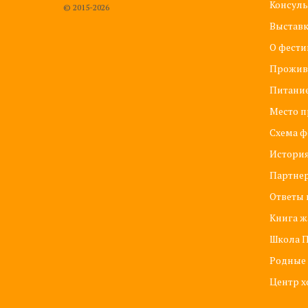
Консуль
© 2015-2026
Выстав
О фести
Прожив
Питани
Место п
Схема ф
История
Партне
Ответы 
Книга ж
Школа П
Родные
Центр х