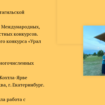
етагильской
м Международных,
стных конкурсов.
го конкурса «Урал
многочисленных
 Кохтла-Ярве
ква, г. Екатеринбург.
ла работа с