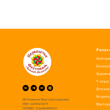
Разде
Лектор
Концер
Хорово
Т-игры
Детская
Встреча
ИП Рахманов Иван Александрович
Мастер
ИНН: 662904236079
ОГРНИП: 315668200000511