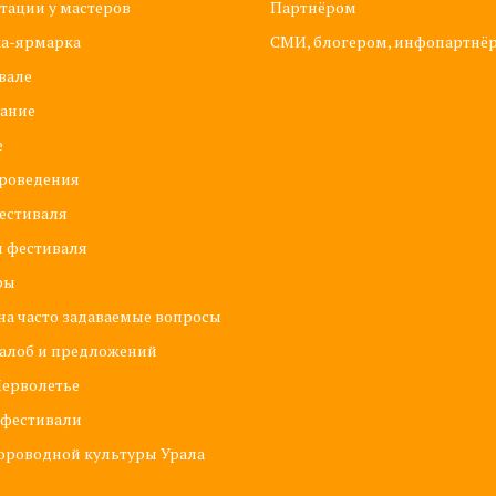
тации у мастеров
Партнёром
ка-ярмарка
СМИ, блогером, инфопартнё
вале
ание
е
роведения
естиваля
 фестиваля
ры
на часто задаваемые вопросы
алоб и предложений
ерволетье
 фестивали
ороводной культуры Урала