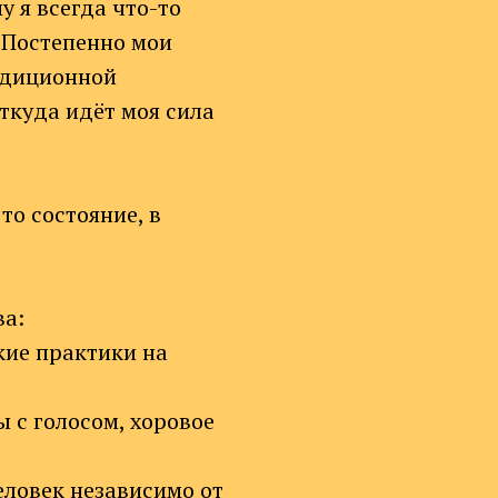
у я всегда что-то
. Постепенно мои
радиционной
откуда идёт моя сила
то состояние, в
ва:
кие практики на
 с голосом, хоровое
еловек независимо от