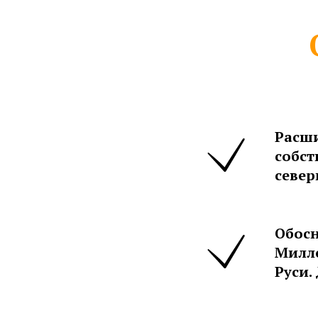
Расш
собст
север
Обосн
Милле
Руси.