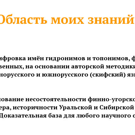
Область моих знаний
ифровка имён гидронимов и топонимов, 
венных, на основании авторской методики
норусского и южнорусского (скифский) яз
ование несостоятельности финно-угорск
ра, историчности Уральской и Сибирской
 Доказательная база для любого научного 