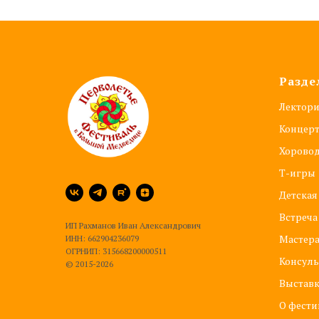
Разде
Лектор
Концер
Хорово
Т-игры
Детская
Встреча
ИП Рахманов Иван Александрович
Мастер
ИНН: 662904236079
ОГРНИП: 315668200000511
Консуль
© 2015-2026
Выстав
О фести