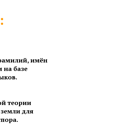
:
фамилий, имён
 на базе
ыков.
ой теории
 земли для
спора.