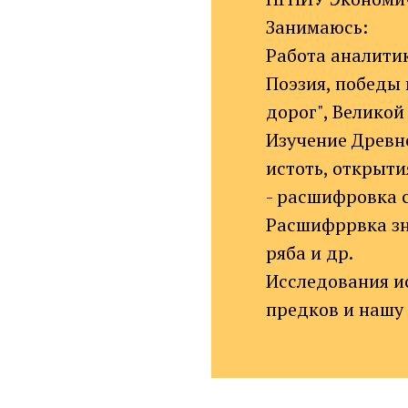
Занимаюсь:
Работа аналитик
Поэзия, победы 
дорог", Великой
Изучение Древне
истоть, открыти
- расшифровка с
Расшифррвка зн
ряба и др.
Исследования ис
предков и нашу 