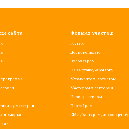
лы сайта
Формат участия
ии
Гостем
ты
Добровольцем
ды
Волонтёром
На выставку-ярмарку
 программа
Музыкантом, артистом
 сердец
Мастером в лектории
а
Игропрактиком
тации у мастеров
Партнёром
ка-ярмарка
СМИ, блогером, инфопартнё
вале