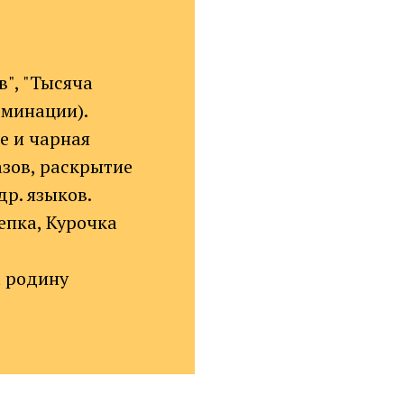
в", "Тысяча
оминации).
е и чарная
азов, раскрытие
др. языков.
епка, Курочка
а родину