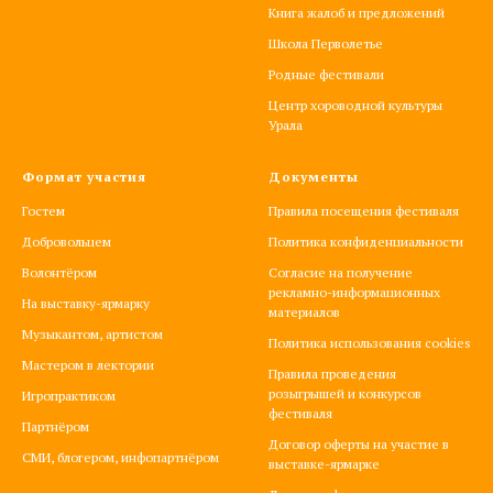
Книга жалоб и предложений
Школа Перволетье
Родные фестивали
Центр хороводной культуры
Урала
Формат участия
Документы
Гостем
Правила посещения фестиваля
Добровольцем
Политика конфиденциальности
Волонтёром
Согласие на получение
рекламно-информационных
На выставку-ярмарку
материалов
Музыкантом, артистом
Политика использования cookies
Мастером в лектории
Правила проведения
розыгрышей и конкурсов
Игропрактиком
фестиваля
Партнёром
Договор оферты на участие в
СМИ, блогером, инфопартнёром
выставке-ярмарке